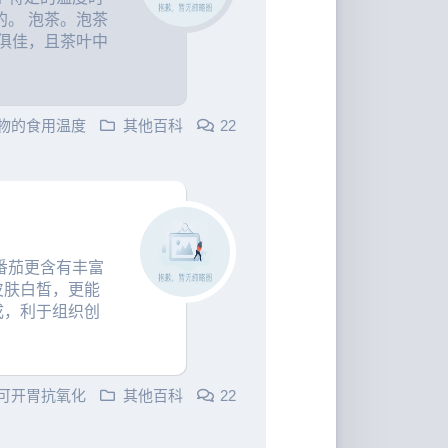
。 泡茶。泡茶
味俱佳，且茶叶中
物的食用温度
其他百科
22
番茄更含有丰富
皮肤白皙，更能
成，利于组织创
可开胃抗氧化
其他百科
22