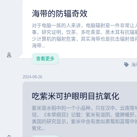
海带的防辐奇效
对于电脑一族的人来讲，电脑辐射是一件非常让
事，研究证明，饮茶、多吃青菜、黑木耳有抗辐
少计算机的辐射危害，其实海带也是抗击辐射值
海带...
查看更多
海
2024-08-26
吃紫米可护眼明目抗氧化
紫米是水稻中的一个小品种，只在汉中、云南等
培，《本草纲目》记载：紫米有滋阴、健脾暖肝
美国的研究显示，紫米中含有类似黑莓和蓝莓中
氧化...