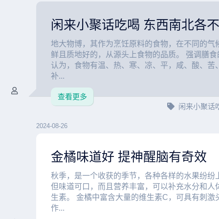
闲来小聚话吃喝 东西南北各
地大物博，其作为烹饪原料的食物，在不同的气
鲜且质地好的，从源头上食物的品质。 强调膳食
认为，食物有温、热、寒、凉、平，咸、酸、苦
补...
查看更多
闲来小聚话
2024-08-26
金橘味道好 提神醒脑有奇效
秋季，是一个收获的季节，各种各样的水果纷纷
但味道可口，而且营养丰富，可以补充水分和人
生素。 金橘中富含大量的维生素C，可具有刺激
作...