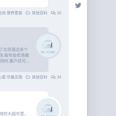
吃肉 营养更容
其他百科
20
的
了北京周边多个
场,每年给农场缴
时,客户还可...
心菜 尽量买简
其他百科
24
地的大超市里，