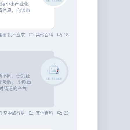
乐陵小枣产业化
情信息，向该市
丝枣 供不应求
其他百科
18
快
所不同，研究证
吸收。 少吃重
时肠道的产气
包 空中旅行更
其他百科
23