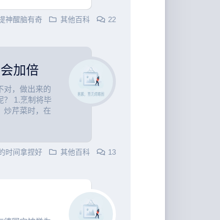
 提神醒脑有奇
其他百科
22
养会加倍
不对，做出来的
？ 1.烹制将毕
、炒芹菜时，在
的时间拿捏好
其他百科
13