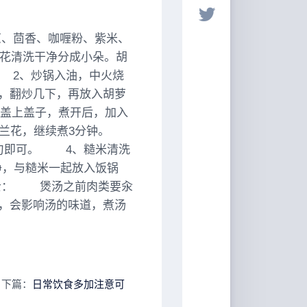
、茴香、咖喱粉、紫米、
花清洗干净分成小朵。胡
 2、炒锅入油，中火烧
，翻炒几下，再放入胡萝
，盖上盖子，煮开后，加入
兰花，继续煮3分钟。
匀即可。 4、糙米清洗
净，与糙米一起放入饭锅
士： 煲汤之前肉类要汆
，会影响汤的味道，煮汤
下篇：
日常饮食多加注意可