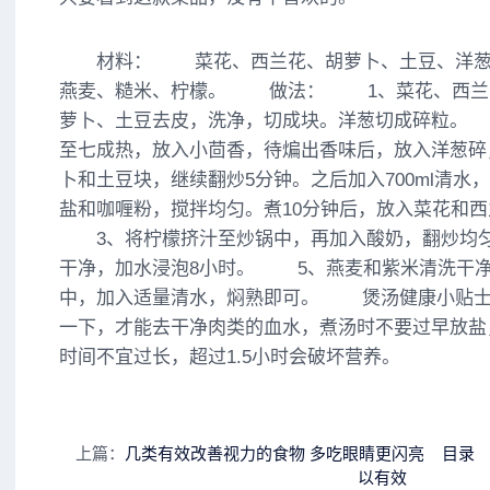
材料： 菜花、西兰花、胡萝卜、土豆、洋葱
燕麦、糙米、柠檬。 做法： 1、菜花、西兰
萝卜、土豆去皮，洗净，切成块。洋葱切成碎粒。
至七成热，放入小茴香，待煸出香味后，放入洋葱碎
卜和土豆块，继续翻炒5分钟。之后加入700ml清水
盐和咖喱粉，搅拌均匀。煮10分钟后，放入菜花和西
3、将柠檬挤汁至炒锅中，再加入酸奶，翻炒均
干净，加水浸泡8小时。 5、燕麦和紫米清洗干
中，加入适量清水，焖熟即可。 煲汤健康小贴
一下，才能去干净肉类的血水，煮汤时不要过早放盐
时间不宜过长，超过1.5小时会破坏营养。
上篇：
几类有效改善视力的食物 多吃眼睛更闪亮
目录
以有效