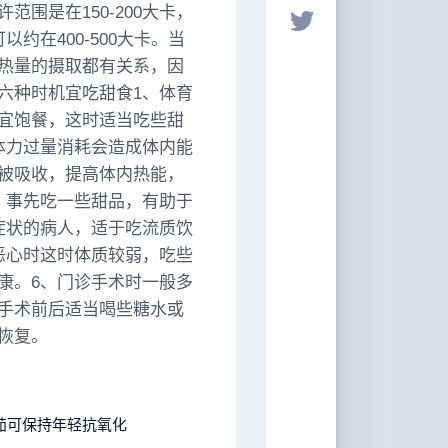
围是在150-200大卡，
以约在400-500大卡。当
热量的摄取都有关系，因
六种时机宜吃甜食1、体育
宜饱餐，这时适当吃些甜
体力过量消耗会造成体内能
被吸收，提高体内热能，
，事先吃一些甜品，有助于
症状的病人，适于吃流质饮
恶心时这时体质较弱，吃些
康。6、门诊手术时一般多
手术前后适当喝些糖水或
恢复。
茄可保持年轻抗氧化