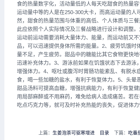
食的热量数字化，活动量低的人每天吃甜食的热量容许范
运动量中等的人是在250-300大卡，而高运动量的人可
然，甜食的热量范围与体重的高低、个人体质与三餐
此应依照个人实际情况及三餐战略进行设计和调整。
运动前运动需要消耗大量体力、能量，而运动前又不
品，可以迅速提供身体所需的能量。2、疲劳饥饿时
量不足，产生疲劳。甜品中的糖能比其它食物更快地
迅速补充体力。3、游泳前如果在饥饿状态下去游泳
增强体力。4、呕吐或腹泻时胃肠功能紊乱、有脱水
食，喝一些加糖的盐水，有利于恢复体力。5、头晕
甜品汤料可提高血糖，增强抗病能力，有利于恢复健
用局部麻醉或不用麻药，难免给病人造成痛苦。若在
吃点巧克力等，就可及时补充热能的丧失，促进体力
上篇：
生姜泡茶可驱寒增进
目录
下篇：
吃番